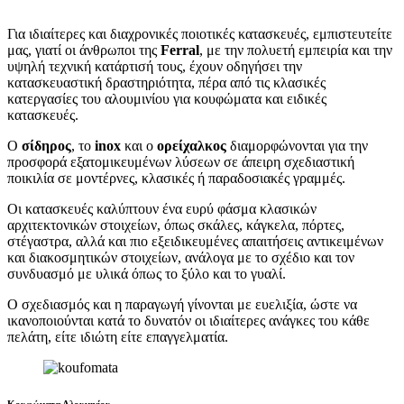
Για ιδιαίτερες και διαχρονικές ποιοτικές κατασκευές, εμπιστευτείτε
μας, γιατί οι άνθρωποι της
Ferral
, με την πολυετή εμπειρία και την
υψηλή τεχνική κατάρτισή τους, έχουν οδηγήσει την
κατασκευαστική δραστηριότητα, πέρα από τις κλασικές
κατεργασίες του αλουμινίου για κουφώματα και ειδικές
κατασκευές.
Ο
σίδηρος
, το
inox
και ο
ορείχαλκος
διαμορφώνονται για την
προσφορά εξατομικευμένων λύσεων σε άπειρη σχεδιαστική
ποικιλία σε μοντέρνες, κλασικές ή παραδοσιακές γραμμές.
Οι κατασκευές καλύπτουν ένα ευρύ φάσμα κλασικών
αρχιτεκτονικών στοιχείων, όπως σκάλες, κάγκελα, πόρτες,
στέγαστρα, αλλά και πιο εξειδικευμένες απαιτήσεις αντικειμένων
και διακοσμητικών στοιχείων, ανάλογα με το σχέδιο και τον
συνδυασμό με υλικά όπως το ξύλο και το γυαλί.
Ο σχεδιασμός και η παραγωγή γίνονται με ευελιξία, ώστε να
ικανοποιούνται κατά το δυνατόν οι ιδιαίτερες ανάγκες του κάθε
πελάτη, είτε ιδιώτη είτε επαγγελματία.
Κουφώματα Αλουμινίου