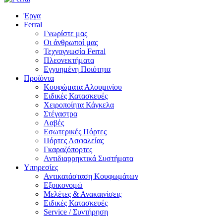
Έργα
Ferral
Γνωρίστε μας
Οι άνθρωποί μας
Τεχνογνωσία Ferral
Πλεονεκτήματα
Εγγυημένη Ποιότητα
Προϊόντα
Κουφώματα Αλουμινίου
Ειδικές Κατασκευές
Χειροποίητα Κάγκελα
Στέγαστρα
Λαβές
Εσωτερικές Πόρτες
Πόρτες Ασφαλείας
Γκαραζόπορτες
Αντιδιαρρηκτικά Συστήματα
Υπηρεσίες
Αντικατάσταση Κουφωμάτων
Εξοικονομώ
Μελέτες & Ανακαινίσεις
Ειδικές Κατασκευές
Service / Συντήρηση