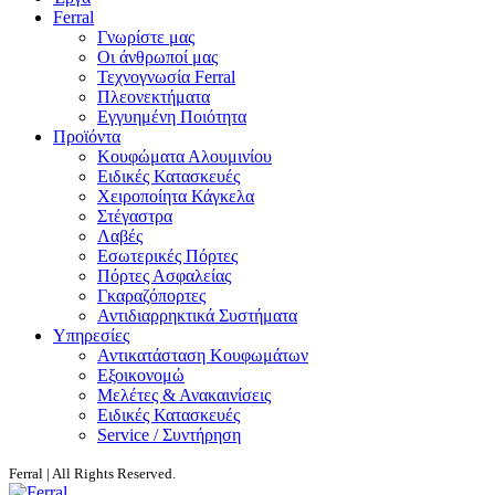
Ferral
Γνωρίστε μας
Οι άνθρωποί μας
Τεχνογνωσία Ferral
Πλεονεκτήματα
Εγγυημένη Ποιότητα
Προϊόντα
Κουφώματα Αλουμινίου
Ειδικές Κατασκευές
Χειροποίητα Κάγκελα
Στέγαστρα
Λαβές
Εσωτερικές Πόρτες
Πόρτες Ασφαλείας
Γκαραζόπορτες
Αντιδιαρρηκτικά Συστήματα
Υπηρεσίες
Αντικατάσταση Κουφωμάτων
Εξοικονομώ
Μελέτες & Ανακαινίσεις
Ειδικές Κατασκευές
Service / Συντήρηση
Ferral | All Rights Reserved.