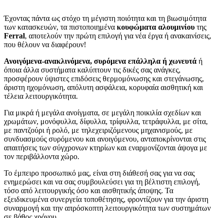
Έχοντας πάντα ως στόχο τη μέγιστη ποιότητα και τη βιωσιμότητα
των κατασκευών, τα πιστοποιημένα
κουφώματα αλουμινίου
της
Ferral
, αποτελούν την πρώτη επιλογή για νέα έργα ή ανακαινίσεις,
που θέλουν να διαφέρουν!
Ανοιγόμενα-ανακλινόμενα, συρόμενα επάλληλα ή χωνευτά
ή
όποια άλλα συστήματα καλύπτουν τις δικές σας ανάγκες,
προσφέρουν ύψιστες επιδόσεις θερμομόνωσης και στεγάνωσης,
άριστη ηχομόνωση, απόλυτη ασφάλεια, κορυφαία αισθητική και
τέλεια λειτουργικότητα.
Για μικρά ή μεγάλα ανοίγματα, σε μεγάλη ποικιλία σχεδίων και
χρωμάτων, μονόφυλλα, δίφυλλα, τρίφυλλα, τετράφυλλα, με σίτα,
με παντζούρι ή ρολό, με τηλεχειριζόμενους μηχανισμούς, με
συνδυασμούς συρόμενου και ανοιγόμενου, ανταποκρίνονται στις
απαιτήσεις των σύγχρονων κτηρίων και εναρμονίζονται άψογα με
τον περιβάλλοντα χώρο.
Το έμπειρο προσωπικό μας, είναι στη διάθεσή σας για να σας
ενημερώσει και να σας συμβουλεύσει για τη βέλτιστη επιλογή,
τόσο από λειτουργικής όσο και αισθητικής άποψης. Τα
εξειδικευμένα συνεργεία τοποθέτησης, φροντίζουν για την άριστη
συναρμογή και την απρόσκοπτη λειτουργικότητα των συστημάτων
σε βάθος χρόνου.