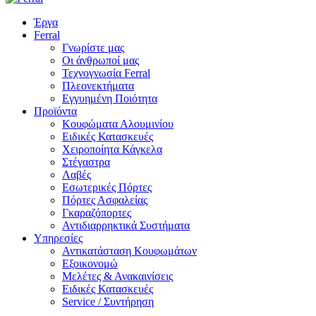
Έργα
Ferral
Γνωρίστε μας
Οι άνθρωποί μας
Τεχνογνωσία Ferral
Πλεονεκτήματα
Εγγυημένη Ποιότητα
Προϊόντα
Κουφώματα Αλουμινίου
Ειδικές Κατασκευές
Χειροποίητα Κάγκελα
Στέγαστρα
Λαβές
Εσωτερικές Πόρτες
Πόρτες Ασφαλείας
Γκαραζόπορτες
Αντιδιαρρηκτικά Συστήματα
Υπηρεσίες
Αντικατάσταση Κουφωμάτων
Εξοικονομώ
Μελέτες & Ανακαινίσεις
Ειδικές Κατασκευές
Service / Συντήρηση