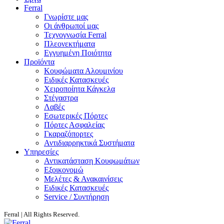
Ferral
Γνωρίστε μας
Οι άνθρωποί μας
Τεχνογνωσία Ferral
Πλεονεκτήματα
Εγγυημένη Ποιότητα
Προϊόντα
Κουφώματα Αλουμινίου
Ειδικές Κατασκευές
Χειροποίητα Κάγκελα
Στέγαστρα
Λαβές
Εσωτερικές Πόρτες
Πόρτες Ασφαλείας
Γκαραζόπορτες
Αντιδιαρρηκτικά Συστήματα
Υπηρεσίες
Αντικατάσταση Κουφωμάτων
Εξοικονομώ
Μελέτες & Ανακαινίσεις
Ειδικές Κατασκευές
Service / Συντήρηση
Ferral | All Rights Reserved.